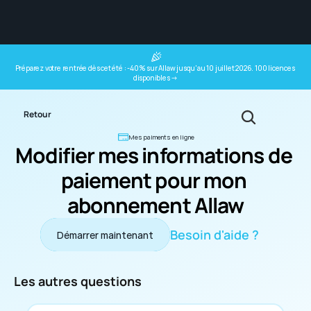
Préparez votre rentrée dès cet été : -40% sur Allaw jusqu'au 10 juillet 2026. 100 licences 
disponibles →
Retour
Mes paiments en ligne
Modifier mes informations de 
paiement pour mon 
abonnement Allaw
Besoin d'aide ?
Démarrer maintenant
Démarrer maintenant
Les autres questions