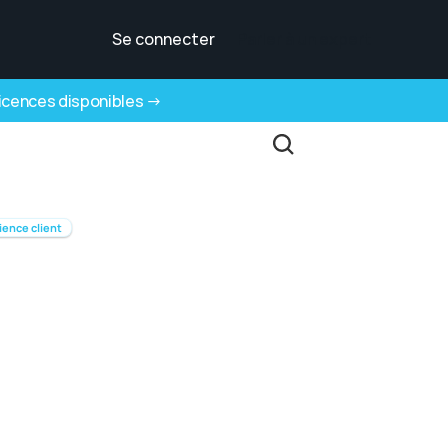
Se connecter
Parler à un expert
Parler à un expert
 licences disponibles →
ience client