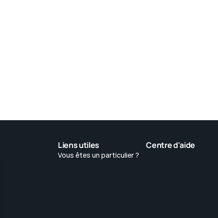
Creer un rendez-vou
depuis l’interface 
tage What’APP
Allaw. 
ger un lien direct de prise 
Toutes vos invitations (av
endez-vous
rappels)
Liens utiles
Centre d'aide
Vous êtes un particulier ? 