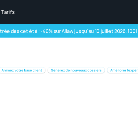
Tarifs
rée dès cet été : -40% sur Allaw jusqu'au 10 juillet 2026. 100
Animez votre base client
Générez de nouveaux dossiers
Améliorer l'expér