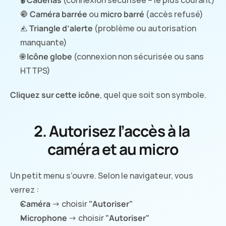
🔒 
Cadenas
 (connexion sécurisée – le plus courant)
🛑 
Caméra barrée
 ou 
micro barré
 (accès refusé)
⚠️ 
Triangle d’alerte
 (problème ou autorisation 
manquante)
🌐 
Icône globe
 (connexion non sécurisée ou sans 
HTTPS)
Cliquez sur cette icône
, quel que soit son symbole.
2. Autorisez l’accès à la 
caméra et au micro
Un petit menu s’ouvre. Selon le navigateur, vous 
verrez :
Caméra
 → choisir 
"Autoriser"
Microphone
 → choisir 
"Autoriser"