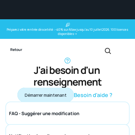
Préparez votre rentrée dès cet été : -40% sur Allaw jusqu'au 10 juillet 2026. 100 licences 
disponibles →
Retour
J'ai besoin d'un 
renseignement
Besoin d'aide ?
Démarrer maintenant
Démarrer maintenant
FAQ - Suggérer une modification