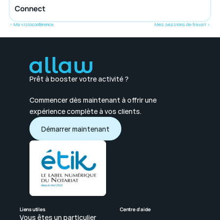
Connect
‹ Ma visioconférence
Mes sessions de travail ›
Prêt à booster votre activité ?
Commencer dès maintenant à offrir une 
expérience complète à vos clients.
Démarrer maintenant
Démarrer maintenant
Liens utiles
Centre d'aide
Vous êtes un particulier 